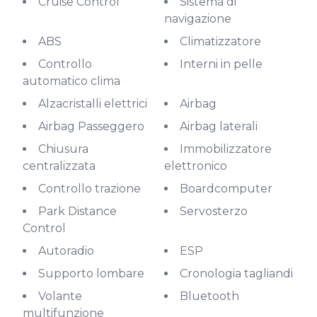
Cruise Control
Sistema di
navigazione
ABS
Climatizzatore
Controllo
Interni in pelle
automatico clima
Alzacristalli elettrici
Airbag
Airbag Passeggero
Airbag laterali
Chiusura
Immobilizzatore
centralizzata
elettronico
Controllo trazione
Boardcomputer
Park Distance
Servosterzo
Control
Autoradio
ESP
Supporto lombare
Cronologia tagliandi
Volante
Bluetooth
multifunzione