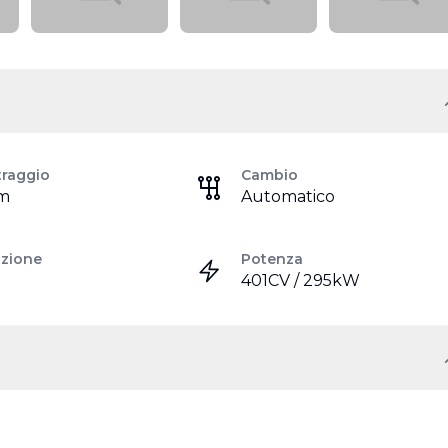
traggio
Cambio
km
Automatico
azione
Potenza
401CV / 295kW