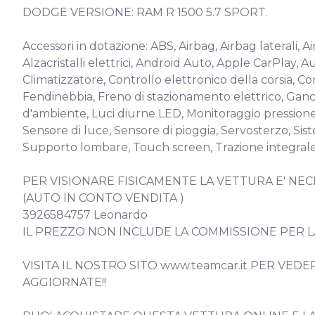
DODGE VERSIONE: RAM R 1500 5.7 SPORT.

Accessori in dotazione: ABS, Airbag, Airbag laterali, A
Alzacristalli elettrici, Android Auto, Apple CarPlay,
Climatizzatore, Controllo elettronico della corsia, Con
Fendinebbia, Freno di stazionamento elettrico, Gancio t
d'ambiente, Luci diurne LED, Monitoraggio pressione 
Sensore di luce, Sensore di pioggia, Servosterzo, Si
Supporto lombare, Touch screen, Trazione integrale,
PER VISIONARE FISICAMENTE LA VETTURA E' NE
(AUTO IN CONTO VENDITA )

3926584757 Leonardo

IL PREZZO NON INCLUDE LA COMMISSIONE PER L
VISITA IL NOSTRO SITO www.teamcar.it PER VE
AGGIORNATE!!
