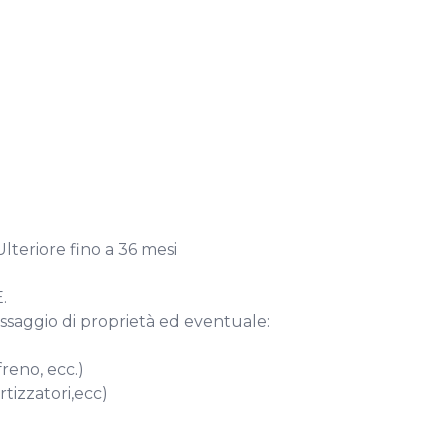
teriore fino a 36 mesi



saggio di proprietà ed eventuale:

reno, ecc.)

izzatori,ecc)
