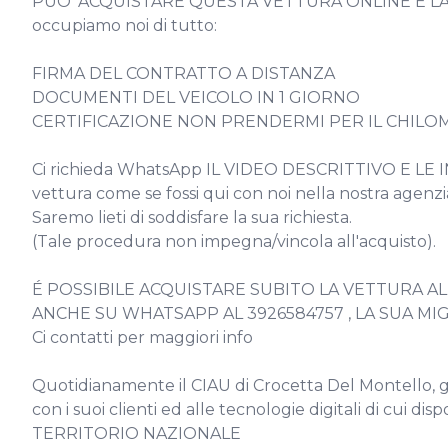
PUO' ACQUISTARE QUESTA VETTURA ONLINE E LA
occupiamo noi di tutto:

FIRMA DEL CONTRATTO A DISTANZA

DOCUMENTI DEL VEICOLO IN 1 GIORNO

CERTIFICAZIONE NON PRENDERMI PER IL CHILO
Ci richieda WhatsApp IL VIDEO DESCRITTIVO E LE I
vettura come se fossi qui con noi nella nostra agenzia
Saremo lieti di soddisfare la sua richiesta.

(Tale procedura non impegna/vincola all'acquisto).

É POSSIBILE ACQUISTARE SUBITO LA VETTURA 
ANCHE SU WHATSAPP AL 3926584757 , LA SUA MIG
Ci contatti per maggiori info

Quotidianamente il CIAU di Crocetta Del Montello, graz
con i suoi clienti ed alle tecnologie digitali di c
TERRITORIO NAZIONALE
