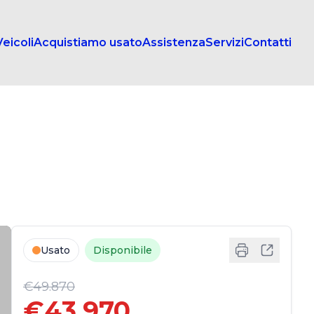
Veicoli
Acquistiamo usato
Assistenza
Servizi
Contatti
Usato
Disponibile
€49.870
€43.970