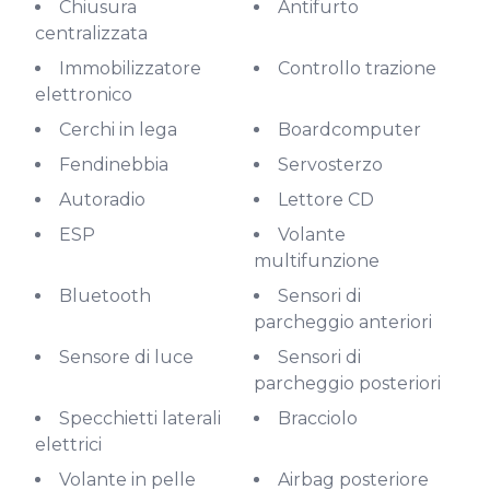
Chiusura
Antifurto
centralizzata
Immobilizzatore
Controllo trazione
elettronico
Cerchi in lega
Boardcomputer
Fendinebbia
Servosterzo
Autoradio
Lettore CD
ESP
Volante
multifunzione
Bluetooth
Sensori di
parcheggio anteriori
Sensore di luce
Sensori di
parcheggio posteriori
Specchietti laterali
Bracciolo
elettrici
Volante in pelle
Airbag posteriore