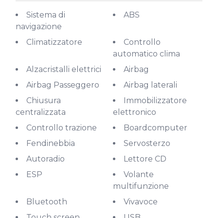
Sistema di
ABS
navigazione
Climatizzatore
Controllo
automatico clima
Alzacristalli elettrici
Airbag
Airbag Passeggero
Airbag laterali
Chiusura
Immobilizzatore
centralizzata
elettronico
Controllo trazione
Boardcomputer
Fendinebbia
Servosterzo
Autoradio
Lettore CD
ESP
Volante
multifunzione
Bluetooth
Vivavoce
Touch screen
USB