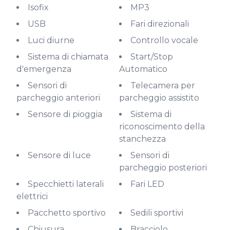
Isofix
MP3
USB
Fari direzionali
Luci diurne
Controllo vocale
Sistema di chiamata
Start/Stop
d'emergenza
Automatico
Sensori di
Telecamera per
parcheggio anteriori
parcheggio assistito
Sensore di pioggia
Sistema di
riconoscimento della
stanchezza
Sensore di luce
Sensori di
parcheggio posteriori
Specchietti laterali
Fari LED
elettrici
Pacchetto sportivo
Sedili sportivi
Chiusura
Bracciolo