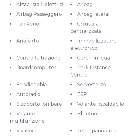
Alzacristalli elettrici
Airbag
Airbag Passeggero
Airbag laterali
Fari Xenon
Chiusura
centralizzata
Antifurto
Immobilizzatore
elettronico
Controllo trazione
Cerchi in lega
Boardcomputer
Park Distance
Control
Fendinebbia
Servosterzo
Autoradio
ESP
Supporto lombare
Volante riscaldabile
Volante
Bluetooth
multifunzione
Vivavoce
Tetto panorama